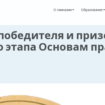
О гимназии
Образование
победителя и приз
о этапа Основам п