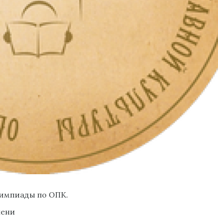
лимпиады по ОПК.
пени