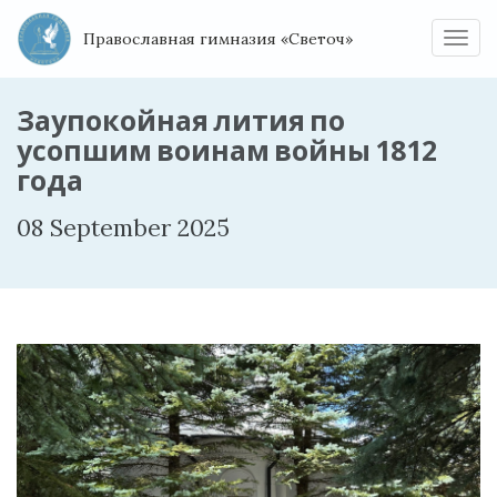
Православная гимназия «Светоч»
Нави
Заупокойная лития по
усопшим воинам войны 1812
года
08 September 2025